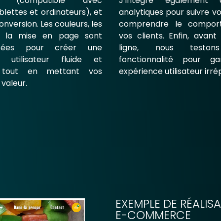
ve (compatible avec
J’intègre également 
blettes et ordinateurs), et
analytiques pour suivre v
onversion. Les couleurs, les
comprendre le compor
et la mise en page sont
vos clients. Enfin, avant
lisées pour créer une
ligne, nous teston
e utilisateur fluide et
fonctionnalité pour ga
, tout en mettant vos
expérience utilisateur irr
 valeur.
EXEMPLE DE RÉALIS
E-COMMERCE