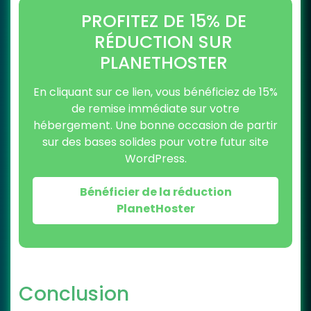
PROFITEZ DE 15% DE
RÉDUCTION SUR
PLANETHOSTER
En cliquant sur ce lien, vous bénéficiez de 15%
de remise immédiate sur votre
hébergement. Une bonne occasion de partir
sur des bases solides pour votre futur site
WordPress.
Bénéficier de la réduction
PlanetHoster
Conclusion