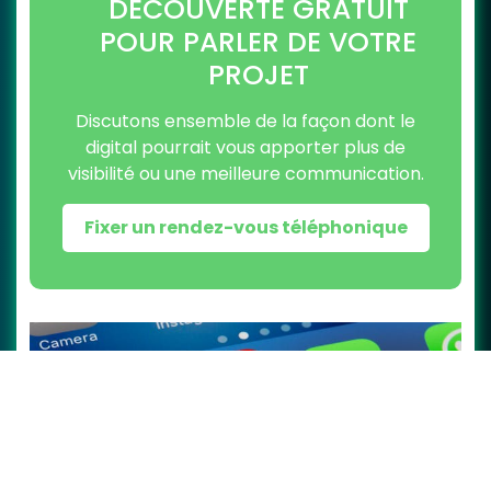
DÉCOUVERTE GRATUIT
POUR PARLER DE VOTRE
PROJET
Discutons ensemble de la façon dont le
digital pourrait vous apporter plus de
visibilité ou une meilleure communication.
Fixer un rendez-vous téléphonique