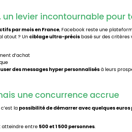
k, un levier incontournable pour
actifs par mois en France
, Facebook reste une platefor
pal atout ? Un
ciblage ultra-précis
basé sur des critères v
ement d’achat
rque
fuser des messages hyper personnalisés
à leurs prospe
 mais une concurrence accrue
c’est la
possibilité de démarrer avec quelques euros 
 atteindre entre
500 et 1 500 personnes
.